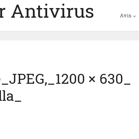
 Antivirus
Avis
e_JPEG,_1200 × 630_
lla_