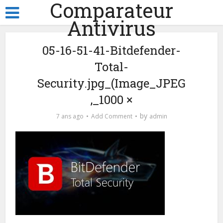
Comparateur
Antivirus
05-16-51-41-Bitdefender-
Total-
Security.jpg_(Image_JPEG
,_1000 ×
by
7 ans ago
Add Comment
admin